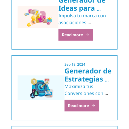
Ideas para 
Colaboraciones 
Impulsa tu marca con 
de Marca
asociaciones 
estratégicas 
Read more
innovadoras.
Sep 18, 2024
Generador de 
Estrategias 
de 
Maximiza tus 
Retargeting
Conversiones con 
Campañas 
Read more
Personalizadas y 
Efectivas