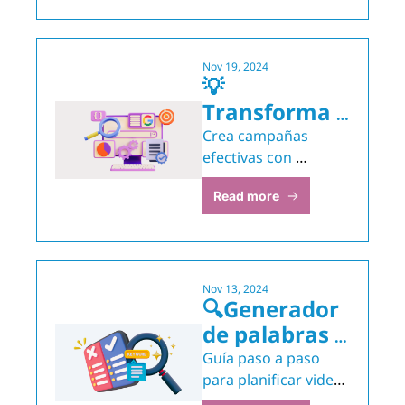
Google 
Display
Nov 19, 2024
💡 
Transforma 
tus Anuncios 
Crea campañas 
de Google 
efectivas con 
palabras clave y 
con este 
Read more
copys de alto 
Prompt
impacto.
Nov 13, 2024
🔍Generador 
de palabras 
claves a 
Guía paso a paso 
negar en tus 
para planificar videos 
que captan y 