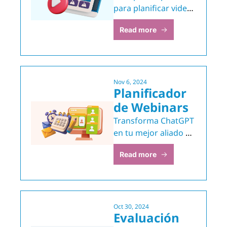
de YouTube
para planificar videos 
que captan y 
Read more
retienen audiencia.
Nov 6, 2024
Planificador 
de Webinars
Transforma ChatGPT 
en tu mejor aliado 
para diseñar 
Read more
webinars 
profesionales
Oct 30, 2024
Evaluación 