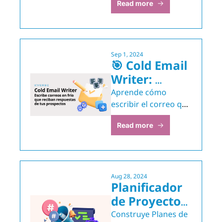
Read more
mantener y avanzar 
leads
Sep 1, 2024
🎯 Cold Email 
Writer: 
Escribe 
Aprende cómo 
correos en 
escribir el correo que 
abrirá esa puerta con 
frío que 
Read more
ChatGPT
reciban 
respuestas 
de tus 
prospectos
Aug 28, 2024
Planificador 
de Proyectos 
de Marketing
Construye Planes de 