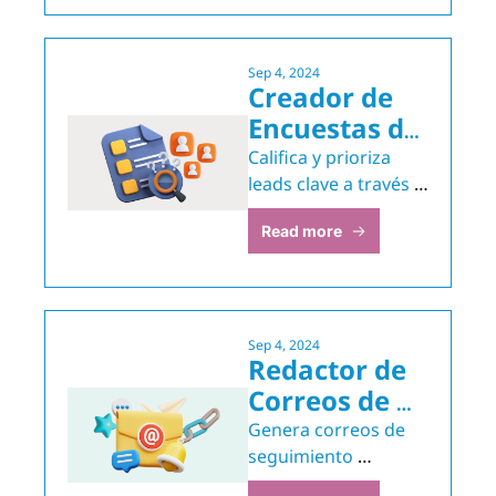
Sep 4, 2024
Creador de 
Encuestas de 
Calificación 
Califica y prioriza 
de Leads
leads clave a través 
de encuestas 
Read more
personalizadas
Sep 4, 2024
Redactor de 
Correos de 
Seguimiento 
Genera correos de 
a Leads
seguimiento 
personalizados para 