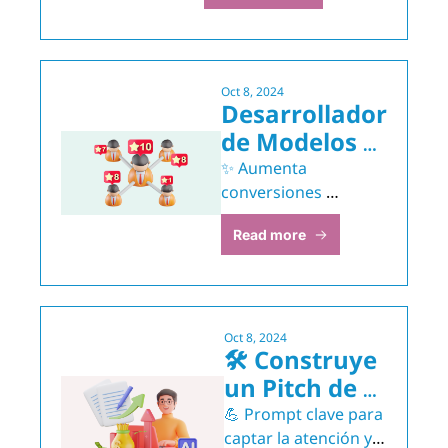
producto o servicio
Oct 8, 2024
Desarrollador 
de Modelos 
de Lead 
✨ Aumenta 
Scoring
conversiones 
priorizando los leads 
Read more
más valiosos con 
inteligencia
Oct 8, 2024
🛠️ Construye 
un Pitch de 
Ventas que 
💪 Prompt clave para 
Conquiste 
captar la atención y 