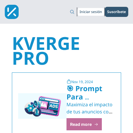
Iniciar sesión
Suscríbete
KVERGE 
PRO
Nov 19, 2024
🎯 Prompt 
Para 
Segmentar 
Maximiza el impacto 
Audiencias 
de tus anuncios con 
estrategias 
para 
Read more
personalizadas.
Campañas de 