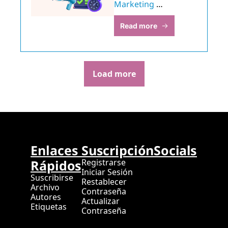
Marketing 
Detallados y 
Read more
Eficientes en 
Cuestión de Minutos
Load more
Enlaces 
Suscripción
Socials
Rápidos
Registrarse
Iniciar Sesión
Suscribirse
Restablecer 
Archivo
Contraseña
Autores
Actualizar 
Etiquetas
Contraseña