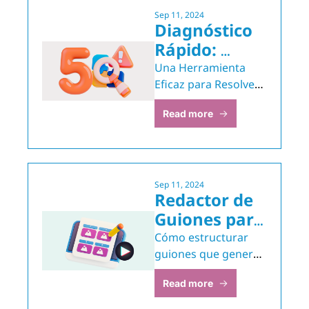
Sep 11, 2024
Diagnóstico 
Rápido: 
Identifica la 
Una Herramienta 
Causa con los 
Eficaz para Resolver 
Problemas 
5 Porqués
Read more
Empresariales desde 
la Raíz
Sep 11, 2024
Redactor de 
Guiones para 
Tik Tok
Cómo estructurar 
guiones que generen 
interacción en TikTok
Read more