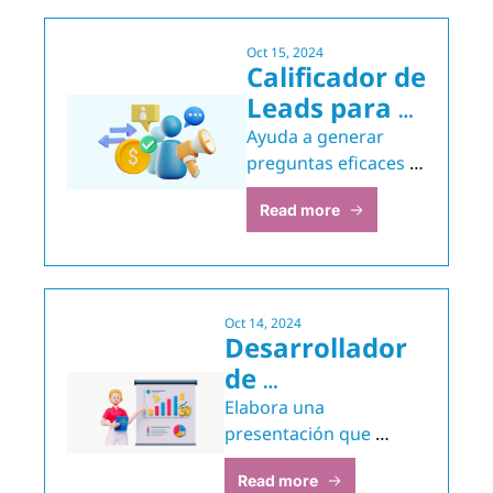
Completo
Oct 15, 2024
Calificador de 
Leads para 
Ventas
Ayuda a generar 
preguntas eficaces 
para determinar si 
Read more
un cliente potencial 
se beneficiaría de tu 
producto o servicio 
específico.
Oct 14, 2024
Desarrollador 
de 
Presentaciones 
Elabora una 
de Ventas
presentación que 
describa los beneficios 
Read more
y capacidades de tu 