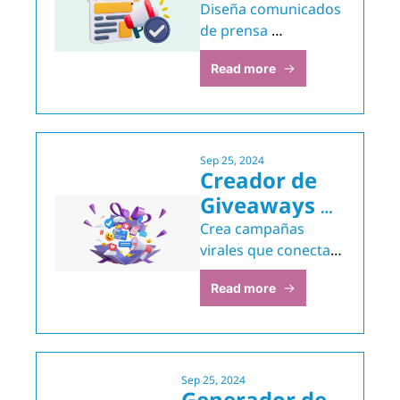
de Prensa
Diseña comunicados 
de prensa 
personalizados con 
Read more
nuestro prompt paso 
a paso.
Sep 25, 2024
Creador de 
Giveaways 
para Redes 
Crea campañas 
Sociales
virales que conectan 
con tu público y 
Read more
generan interacción.
Sep 25, 2024
Generador de 