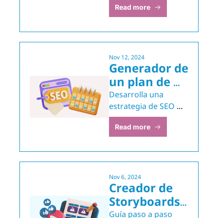
campañas
Read more
retienen audiencia.
Nov 12, 2024
Generador de 
un plan de 
SEO🌐
Desarrolla una 
estrategia de SEO 
con solo la 
Read more
información esencial 
de una empresa.
Nov 6, 2024
Creador de 
Storyboards 
para Videos 
Guía paso a paso 