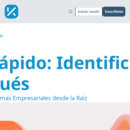
Iniciar sesión
Suscríbete
́s
́pido: Identific
ués
mas Empresariales desde la Raíz