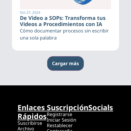
Oct 27, 2024
De Video a SOPs: Transforma tus 
Videos a Procedimientos con IA
Cómo documentar procesos sin escribir 
una sola palabra
Cargar más
Enlaces 
Suscripción
Socials
Rápidos
Registrarse
Iniciar Sesión
Suscribirse
Restablecer 
Archivo
Contraseña