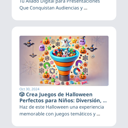
Tu Aliado Digital para Presentaciones 
Que Conquistan Audiencias y 
Transforman Ideas en Éxito
Oct 30, 2024
🎲 Crea Juegos de Halloween 
Perfectos para Niños: Diversión, 
Misterio y Risas
Haz de este Halloween una experiencia 
memorable con juegos temáticos y 
personalizables.