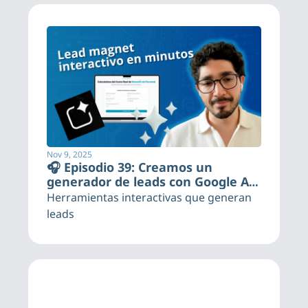
Nov 9, 2025
🎧 Episodio 39: Creamos un 
generador de leads con Google AI 
Studio (paso a paso)
Herramientas interactivas que generan 
leads