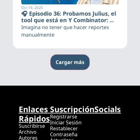
Oct 19, 2025
🎧 Episodio 36: Probamos Julius, el 
tool que está en Y Combinator: 
¿hype o realidad?
Imagina no tener que hacer reportes 
manualmente
Cargar más
Enlaces 
Suscripción
Socials
Rápidos
Registrarse
Iniciar Sesión
Suscribirse
Restablecer 
Archivo
Contraseña
Autores