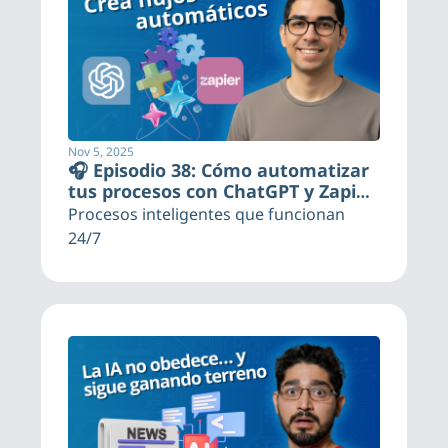
Nov 5, 2025
🎧 Episodio 38: Cómo automatizar 
tus procesos con ChatGPT y Zapier 
(paso a paso)
Procesos inteligentes que funcionan 
24/7