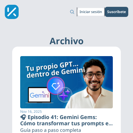
Iniciar sesión
Suscríbete
Archivo
Nov 16, 2025
🎧 Episodio 41: Gemini Gems: 
Cómo transformar tus prompts en 
herramientas permanentes
Guía paso a paso completa