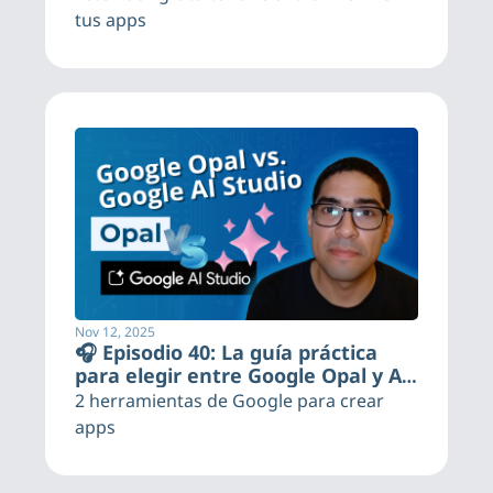
tus apps
Nov 12, 2025
🎧 Episodio 40: La guía práctica 
para elegir entre Google Opal y AI 
Studio
2 herramientas de Google para crear 
apps