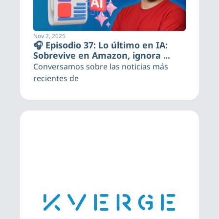
Nov 2, 2025
🎧 Episodio 37: Lo último en IA: 
Sobrevive en Amazon, ignora 
órdenes humanas y se impulsa en 
Conversamos sobre las noticias más 
México
recientes de 