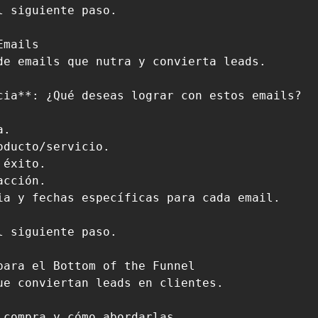
 siguiente paso.

mails

e emails que nutra y convierta leads.

cia**: ¿Qué deseas lograr con estos emails?

.

ducto/servicio.

éxito.

cción.

ia y fechas específicas para cada email.

 siguiente paso.

ara el Bottom of the Funnel

e conviertan leads en clientes.

compra y cómo abordarlas.
