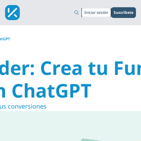
Iniciar sesión
Suscríbete
hatGPT
der: Crea tu Fu
n ChatGPT
tus conversiones