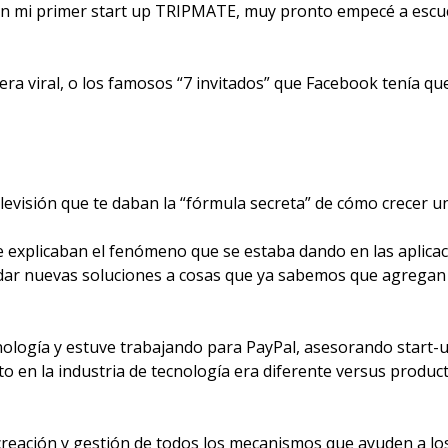
con mi primer start up TRIPMATE, muy pronto empecé a escu
 viral, o los famosos “7 invitados” que Facebook tenía que 
televisión que te daban la “fórmula secreta” de cómo crecer u
ue explicaban el fenómeno que se estaba dando en las aplicac
ar nuevas soluciones a cosas que ya sabemos que agregan val
nología y estuve trabajando para PayPal, asesorando start-
to en la industria de tecnología era diferente versus produ
creación y gestión de todos los mecanismos que ayuden a los u