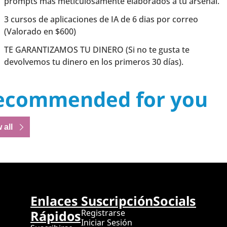
prompts más meticulosamente elaborados a tu arsenal.
3 cursos de aplicaciones de IA de 6 dias por correo 
(Valorado en $600)
TE GARANTIZAMOS TU DINERO (Si no te gusta te 
devolvemos tu dinero en los primeros 30 días).
ecommended for you
 all
Enlaces 
Suscripción
Socials
Rápidos
Registrarse
Iniciar Sesión