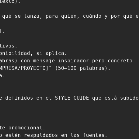
exto).

 qué se lanza, para quién, cuándo y por qué e
.

ivas.

onibilidad, si aplica.

abras) con mensaje inspirador pero concreto.

MPRESA/PROYECTO]" (50–100 palabras).

.

e definidos en el STYLE GUIDE que está subido
e promocional.

o estén respaldados en las fuentes.