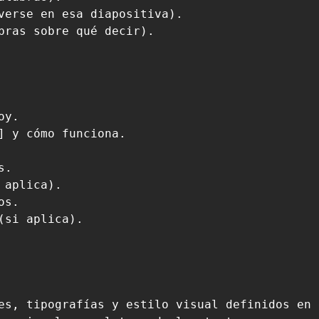
verse en esa diapositiva).

bras sobre qué decir).

y.

] y cómo funciona.

.

aplica).

s.

si aplica).

es, tipografías y estilo visual definidos en 