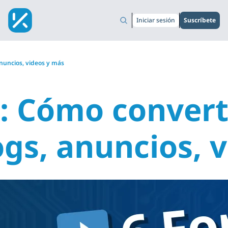
Iniciar sesión
Suscríbete
nuncios, videos y más
: Cómo convert
gs, anuncios, v