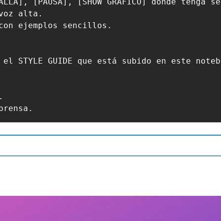
ALLA], [PAUSA], [SHOW GRÁFICO] donde tenga sen
oz alta.

con ejemplos sencillos.

 el STYLE GUIDE que está subido en este notebo


prensa.