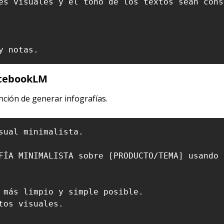
es visuales y el tono de los textos sean cons
y notas.
otebookLM
ción de generar infografías.
sual minimalista.

FÍA MINIMALISTA sobre [PRODUCTO/TEMA] usando 
 más limpio y simple posible.

os visuales.
