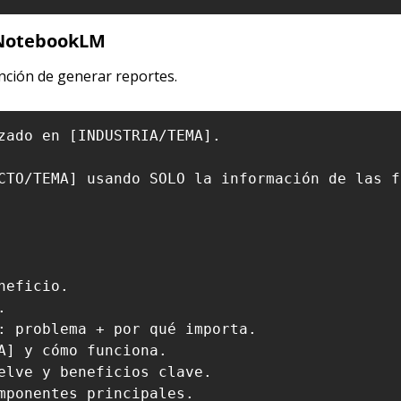
 NotebookLM
nción de generar reportes.
zado en [INDUSTRIA/TEMA].

CTO/TEMA] usando SOLO la información de las f
eficio.



: problema + por qué importa.

A] y cómo funciona.

elve y beneficios clave.

mponentes principales.
