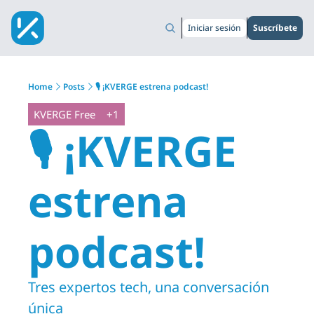
Iniciar sesión
Suscríbete
Home
Posts
🎙️ ¡KVERGE estrena podcast!
KVERGE Free
+1
🎙️ ¡KVERGE 
estrena 
podcast!
Tres expertos tech, una conversación 
única