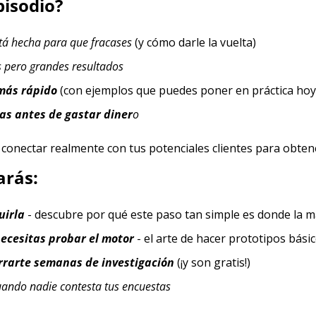
pisodio?
stá hecha para que fracases
 (y cómo darle la vuelta)
s pero grandes resultados
 más rápido
 (con ejemplos que puedes poner en práctica ho
as antes de gastar diner
o
onectar realmente con tus potenciales clientes para obtene
arás:
uirla
 - descubre por qué este paso tan simple es donde la ma
necesitas probar el motor
 - el arte de hacer prototipos bási
rarte semanas de investigación
 (¡y son gratis!)
uando nadie contesta tus encuestas