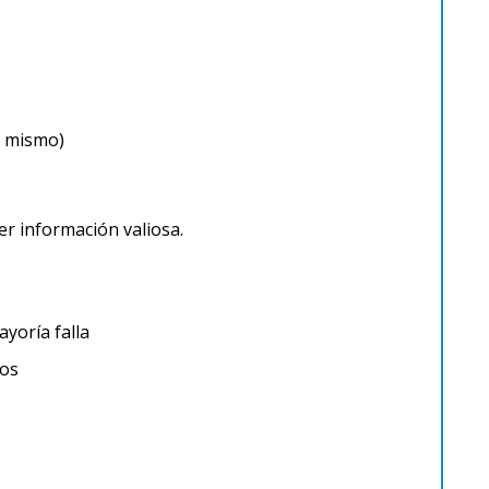
y mismo)
r información valiosa.
yoría falla
cos