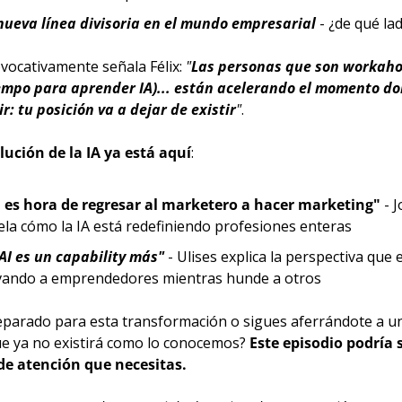
nueva línea divisoria en el mundo empresarial
 - ¿de qué la
ocativamente señala Félix: 
"
Las personas que son workaholi
mpo para aprender IA)... están acelerando el momento don
r: tu posición va a dejar de existir
"
.
lución de la IA ya está aquí
:
 es hora de regresar al marketero a hacer marketing"
 - 
ela cómo la IA está redefiniendo profesiones enteras
 AI es un capability más"
 - Ulises explica la perspectiva que e
vando a emprendedores mientras hunde a otros
eparado para esta transformación o sigues aferrándote a u
ue ya no existirá como lo conocemos? 
Este episodio podría se
de atención que necesitas.