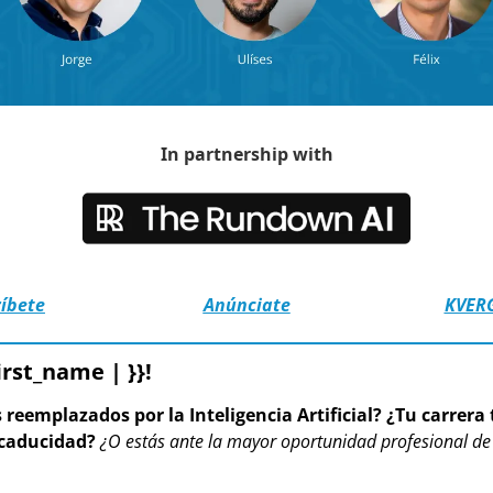
In partnership with
ríbete
Anúnciate
KVERG
first_name | }}!
reemplazados por la Inteligencia Artificial? ¿Tu carrera t
 caducidad?
¿O estás ante la mayor oportunidad profesional de 