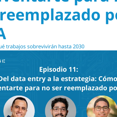
 reemplazado po
A
́ trabajos sobrevivirán hasta 2030