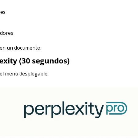
tes
idores
 en un documento.​
exity (30 segundos)
del menú desplegable.​