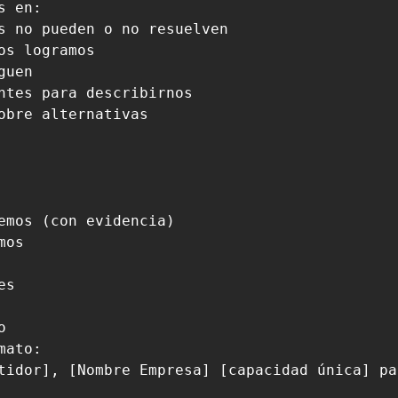
 en:

s no pueden o no resuelven

s logramos

uen

ntes para describirnos

obre alternativas

emos (con evidencia)

os

s



ato:

tidor], [Nombre Empresa] [capacidad única] pa