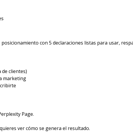
es
 posicionamiento con 5 declaraciones listas para usar, respal
 de clientes)
ra marketing
cribirte
rplexity Page.​
quieres ver cómo se genera el resultado.