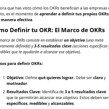
ora que has visto cómo los OKRs benefician a las empresas d
ito, es el momento de 
aprender a definir tus propios OKRs 
 manera efectiva
.
mo Definir tu OKR: El Marco de OKRs
 marco de OKRs consiste en establecer 
un objetivo
 (una meta 
aramente definida) y 
3-5 resultados clave
 (acciones específicas y
dibles que te ayudarán a alcanzar ese objetivo).
sos para definir OKRs:
Objetivo:
 Define 
qué quieres lograr.
 Debe ser 
claro
 y 
motivador
.
Resultados Clave:
 Identifica de 
3 a 5 resultados clave
que te permiti
específicos
, 
medibles
 y 
alcanzables
.