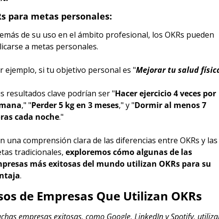
s para metas personales:
emás de su uso en el ámbito profesional, los OKRs pueden 
licarse a metas personales.
r ejemplo, si tu objetivo personal es "
Mejorar tu salud físic
s resultados clave podrían ser "
Hacer ejercicio 4 veces por 
emana
," "
Perder 5 kg en 3 meses
," y "
Dormir al menos 7 
ras cada noche
."
n una comprensión clara de las diferencias entre OKRs y las 
tas tradicionales, 
exploremos cómo algunas de las 
presas más exitosas del mundo utilizan OKRs para su 
ntaja
.
sos de Empresas Que Utilizan OKRs
chas empresas exitosas, como Google, LinkedIn y Spotify, utiliza