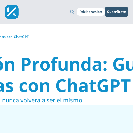
Iniciar sesión
Suscríbete
sonas con ChatGPT
́n Profunda: Gui
as con ChatGPT
g nunca volverá a ser el mismo.