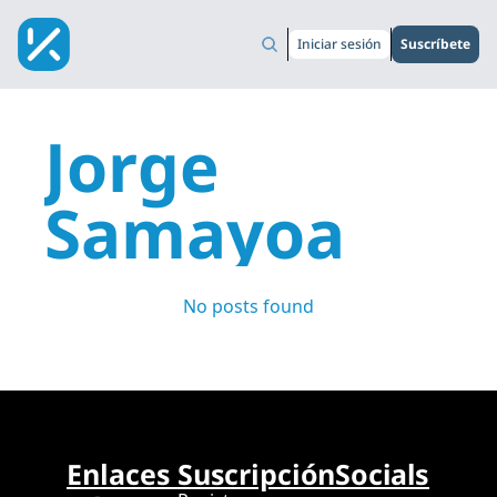
Iniciar sesión
Suscríbete
Jorge 
Samayoa
No posts found
Enlaces 
Suscripción
Socials