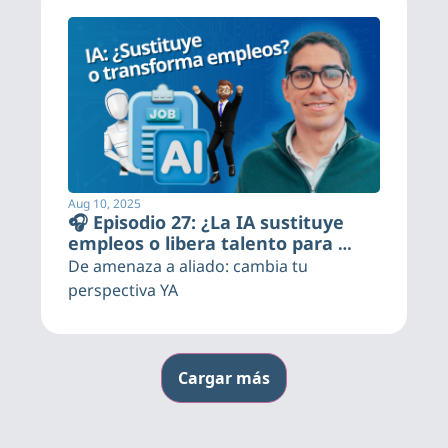
Aug 10, 2025
🎧 Episodio 27: ¿La IA sustituye 
empleos o libera talento para 
tareas de mayor valor?
De amenaza a aliado: cambia tu 
perspectiva YA
Cargar más