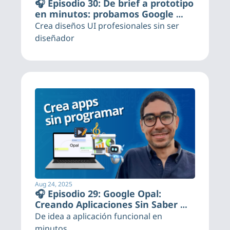
🎧 Episodio 30: De brief a prototipo 
en minutos: probamos Google 
Stitch
Crea diseños UI profesionales sin ser 
diseñador
Aug 24, 2025
🎧 Episodio 29: Google Opal: 
Creando Aplicaciones Sin Saber 
Programar
De idea a aplicación funcional en 
minutos