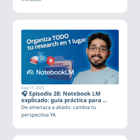
Aug 17, 2025
🎧 Episodio 28: Notebook LM 
explicado: guía práctica para 
investigadores y marketers
De amenaza a aliado: cambia tu 
perspectiva YA