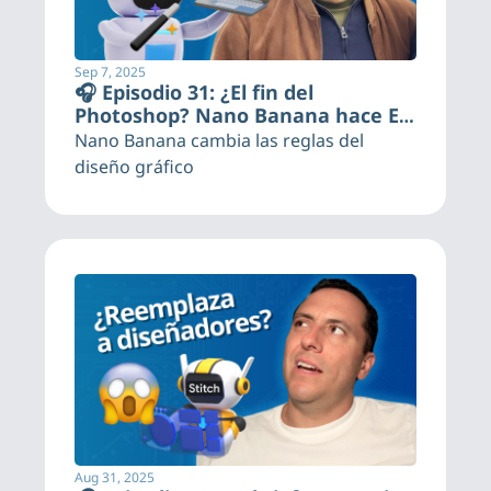
Sep 7, 2025
🎧 Episodio 31: ¿El fin del 
Photoshop? Nano Banana hace EN 
SEGUNDOS lo que tomaba horas
Nano Banana cambia las reglas del 
diseño gráfico
Aug 31, 2025